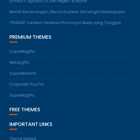
Lomba 17 Agustus Di SMP Negeri 1 Kutasari
Meraih Kemenangan, Menumbuhkan Semangat Kebangsaan
“PASKAR” Lahirkan Generasi Pemimpin Muda yang Tangguh
PREMIUM THEMES
DuperMagPro
WeblogPro
SuperNewsPro
Corporate Plus Pro
SuperMagPro
FREE THEMES
IMPORTANT LINKS
Theme Details