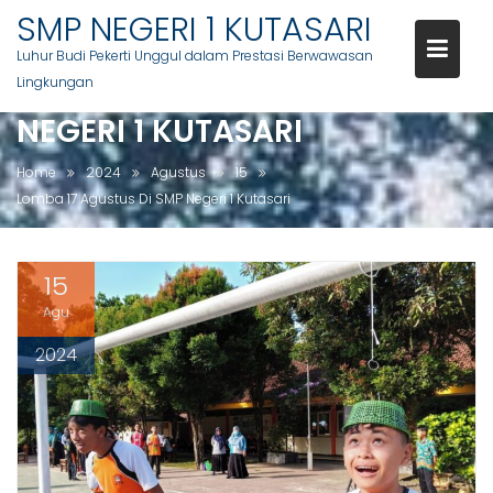
Skip
SMP NEGERI 1 KUTASARI
to
Luhur Budi Pekerti Unggul dalam Prestasi Berwawasan
content
Lingkungan
LOMBA 17 AGUSTUS DI SMP
NEGERI 1 KUTASARI
Home
2024
Agustus
15
Lomba 17 Agustus Di SMP Negeri 1 Kutasari
15
Agu
2024