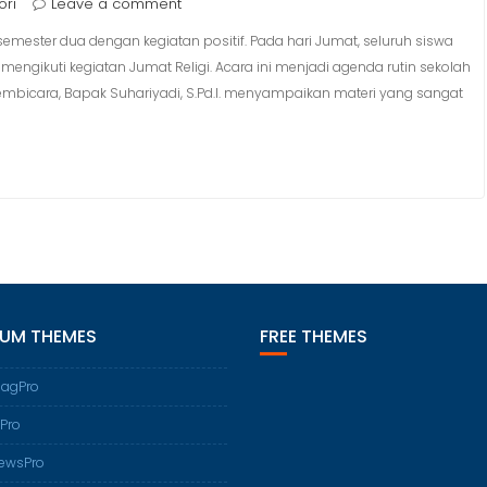
ori
Leave a comment
semester dua dengan kegiatan positif. Pada hari Jumat, seluruh siswa
engikuti kegiatan Jumat Religi. Acara ini menjadi agenda rutin sekolah
bicara, Bapak Suhariyadi, S.Pd.I. menyampaikan materi yang sangat
IUM THEMES
FREE THEMES
agPro
Pro
ewsPro