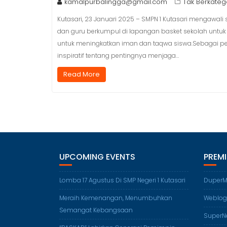
kamalpurbalingga@gmail.com
Tak Berkateg
Kutasari, 23 Januari 2025 – SMPN 1 Kutasari mengawali 
dan guru berkumpul di lapangan basket sekolah untuk m
untuk meningkatkan iman dan taqwa siswa.Sebagai pem
inspiratif tentang pentingnya menjaga…
Read More
UPCOMING EVENTS
PREM
Lomba 17 Agustus Di SMP Negeri 1 Kutasari
DuperM
Meraih Kemenangan, Menumbuhkan
Weblog
Semangat Kebangsaan
SuperN