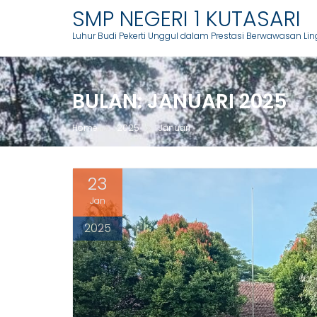
Skip
SMP NEGERI 1 KUTASARI
to
Luhur Budi Pekerti Unggul dalam Prestasi Berwawasan Li
content
BULAN:
JANUARI 2025
Home
2025
Januari
23
Jan
2025