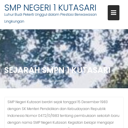
SMP NEGERI 1 KUTASARI
Luhur Budi Pekerti Unggul dalam Prestasi Berwawasan
Lingkungan
Skip
to
content
SEJARAH SMPN 1 KUTASARI
Home
Sejarah SMPN 1 Kutasari
SMP Negeri Kutasari berdiri sejak tanggal 15 Desember 1983
dengan SK Menteri Pendidikan dan Kebudayaan Republik
Indonesia Nomor 0472/0/1983 tentang pembukaan sekolah baru
dengan nama SMP Negeri Kutasari. Kegiatan belajar mengajar