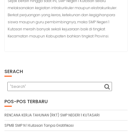
Sejak berdiri hingga saat ini, SMP Negeri 1 Kutasari selalu
melaksanakan kegiatan intrakurikuler maupun ekstrakurikuler.
Berkat perjuangan yang keras, ketekunan dan kegigihanpara
siswa maupun guru pembimbingnya, maka SMP Negeri 1
Kutasari meraih banyak sekali kejuaraan baik di tingkat
Kecamatan maupun Kabupaten bahkan tingkat Provinsi.
SERACH
POS-POS TERBARU
RENCANA KERJA TAHUNAN (RKT) SMP NEGERI 1 KUTASARI
SPMB SMP N 1 Kutasari Tanpa Gratifikasi