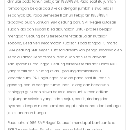
dimulai pada tahun pelajaran 1983/1984. Pada saat itu jumlah
rombongan belajar ada 3 kelas dengan jumlah siswa kelas 1
sebanyak 126. Pada Semester II tahun Pelajaran 1983/1984
tepatnya bulan Januari 1984 gedung baru SMP Negeri Kutasari
sudah jadi dan sudah bisa digunakan untuk proses belajar
mengajar. Gedung beru tersebut terletak di Jalan Kutasari-
Tobong, Desa Meri, Kecamatan Kutasari. Pada tanggal 15 maret
1984 gedung SMP Negeri Kutasari diresmikan penggunaanya oleh
Kepala Kantor Departemen Pendidikan dan Kebudayaan
Kabupaten Purbalingga. Gedung tersebut terdiri dari 1 lokal RKB
yang terdiri dari 6 ruang kelas, 1 gedung administrasi, 1
laboratorium IPA. Lingkungan sekolah pada saat itu masih
gersang, penuh dengan tumbuhan ilalang dan bebatuan,
sehingga guru dan siswa bekerja keras untuk menjadikan
lingkungan sekolah yang indah, sejuk, bersih, rindang dan
nyaman dengan menanami berbagai jenis pohon dan berbagai
jenis tanaman bunga.
Pada tahun 1986 SMP Negeri Kutasari mendapat bantuan lokal
RKB 3 ruang kelas. Sambil menunggu lokal baru selesai