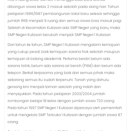
dibangun siswa kelas 2 masuk sekolah pada siang hari. Tahun
pelajaran 1986/1987 pembangunan lokal baru selesai sehingga
jumlah RKB menjadi 9 ruang dan semua siswa bisa masuk pagi.
Setelah di Kecamatan Kutasari ada SMP Negeri yang baru, maka
SMP Negeri Kutasari berubah menjadi SMP Negeri 1 Kutasari.
Dari tahun ke tahun, SMP Negeri 1 Kutasari mengalami kemajuan
yang cukup pesat, baik kemajuan sarana fisik sekolah maupun
kemajuan di bidang akademik. Pertama berdiri belum ada
sarana listrik, belum ada sarana air bersih (PAM) dan belum ada
telepon. Berkat kerjasama yang baik dari semua pihak maka
sekarang semua itu sudah terpenuhi. Tanah yang dahulu
gersang kini menjadi taman sekolah yang indah dan
menyejukkan. Pada tahun pelajaran 2003/2004 jumlah
rombongan belajar 18 kelas dengan jumlah siswa 720 orang.
Pada tahun 1997 SMP Negeri 1 Kutasari dipercaya oleh pemerintah
untuk mengelola SMP Terbuka 1 Kutasari dengan jumlah siswa 87
orang.