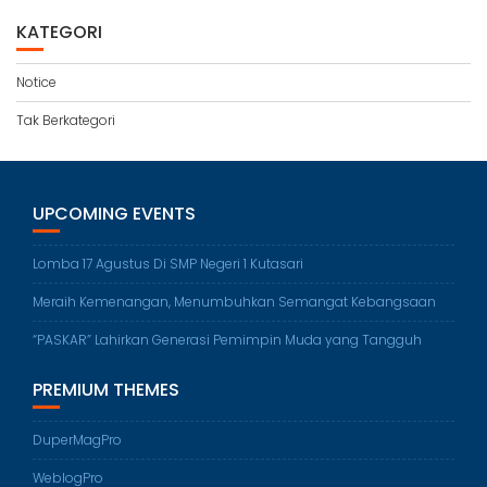
KATEGORI
Notice
Tak Berkategori
UPCOMING EVENTS
Lomba 17 Agustus Di SMP Negeri 1 Kutasari
Meraih Kemenangan, Menumbuhkan Semangat Kebangsaan
“PASKAR” Lahirkan Generasi Pemimpin Muda yang Tangguh
PREMIUM THEMES
DuperMagPro
WeblogPro