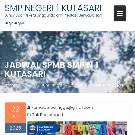
SMP NEGERI 1 KUTASARI
Luhur Budi Pekerti Unggul dalam Prestasi Berwawasan
Lingkungan
Skip
to
content
JADWAL SPMB SMP N 1
KUTASARI
Home
2025
Juni
22
Jadwal SPMB SMP N 1 Kutasari
22
kamalpurbalingga@gmail.com
Tak Berkategori
Jun
2025