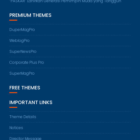
“PASKAR” Lahirkan Generasi Pemimpin Muda yang Tangguh
PREMIUM THEMES
DuperMagPro
WeblogPro
SuperNewsPro
Corporate Plus Pro
SuperMagPro
FREE THEMES
IMPORTANT LINKS
Theme Details
Notices
Director Message