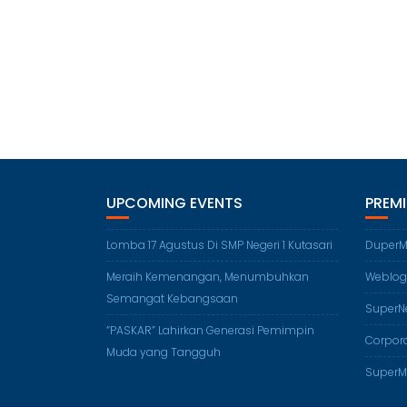
UPCOMING EVENTS
PREM
Lomba 17 Agustus Di SMP Negeri 1 Kutasari
DuperM
Meraih Kemenangan, Menumbuhkan
Weblog
Semangat Kebangsaan
SuperN
“PASKAR” Lahirkan Generasi Pemimpin
Corpora
Muda yang Tangguh
SuperM