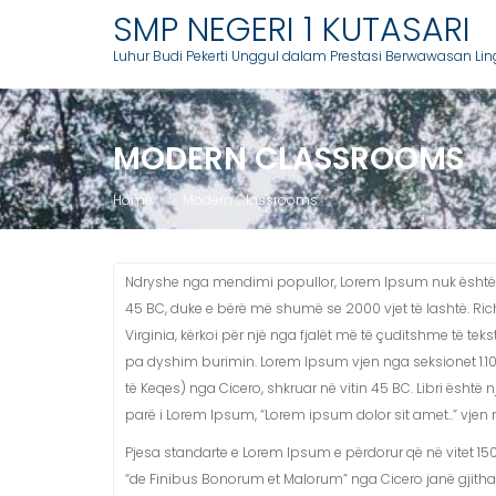
Skip
SMP NEGERI 1 KUTASARI
to
Luhur Budi Pekerti Unggul dalam Prestasi Berwawasan Li
content
MODERN CLASSROOMS
Home
Modern Classrooms
Ndryshe nga mendimi popullor, Lorem Ipsum nuk është tekst
45 BC, duke e bërë më shumë se 2000 vjet të lashtë. Ri
Virginia, kërkoi për një nga fjalët më të çuditshme të teks
pa dyshim burimin. Lorem Ipsum vjen nga seksionet 1.10.
të Keqes) nga Cicero, shkruar në vitin 45 BC. Libri është n
parë i Lorem Ipsum, “Lorem ipsum dolor sit amet..” vjen n
Pjesa standarte e Lorem Ipsum e përdorur që në vitet 1500
“de Finibus Bonorum et Malorum” nga Cicero janë gjitha