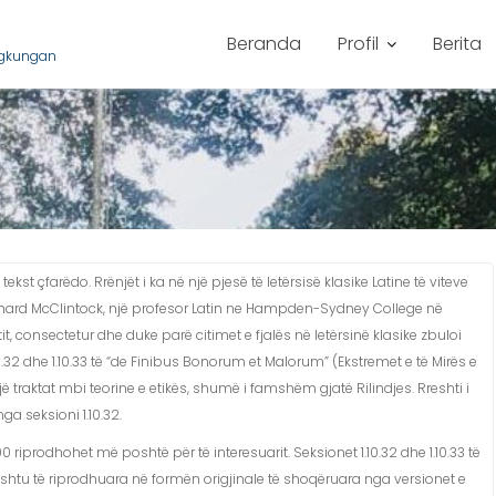
Beranda
Profil
Berita
ngkungan
 çfarëdo. Rrënjët i ka në një pjesë të letërsisë klasike Latine të viteve
chard McClintock, një profesor Latin ne Hampden-Sydney College në
tit, consectetur dhe duke parë citimet e fjalës në letërsinë klasike zbuloi
32 dhe 1.10.33 të “de Finibus Bonorum et Malorum” (Ekstremet e të Mirës e
jë traktat mbi teorine e etikës, shumë i famshëm gjatë Rilindjes. Rreshti i
ga seksioni 1.10.32.
 riprodhohet më poshtë për të interesuarit. Seksionet 1.10.32 dhe 1.10.33 të
shtu të riprodhuara në formën origjinale të shoqëruara nga versionet e