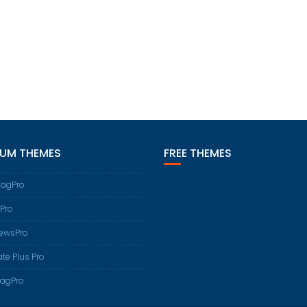
IUM THEMES
FREE THEMES
agPro
Pro
ewsPro
te Plus Pro
agPro