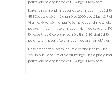
përkthyera në anglisht të vitit 1914 nga H. Rackham.
Ndryshe nga mendimi popullor, Lorem Ipsum nuk është tekst
45 BC, duke e bërë më shumë se 2000 vjet të lashtë. Ri
Virginia, kërkoi për një nga fjalët më të çuditshme të teks
pa dyshim burimin. Lorem Ipsum vjen nga seksionet 1.10.
të Keqes) nga Cicero, shkruar në vitin 45 BC. Libri është n
parë i Lorem Ipsum, “Lorem ipsum dolor sit amet..” vjen n
Pjesa standarte e Lorem Ipsum e përdorur që në vitet 1500
“de Finibus Bonorum et Malorum” nga Cicero janë gjitha
përkthyera në anglisht të vitit 1914 nga H. Rackham.