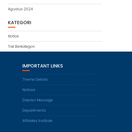
Agustus 2024
KATEGORI
Notice
Tak Berkategori
IMPORTANT LINKS
Theme Details
Notices
Director Message
Departments
Affiliates Institute