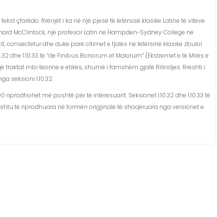
 çfarëdo. Rrënjët i ka në një pjesë të letërsisë klasike Latine të viteve
chard McClintock, një profesor Latin ne Hampden-Sydney College në
tit, consectetur dhe duke parë citimet e fjalës në letërsinë klasike zbuloi
32 dhe 1.10.33 të “de Finibus Bonorum et Malorum” (Ekstremet e të Mirës e
jë traktat mbi teorine e etikës, shumë i famshëm gjatë Rilindjes. Rreshti i
ga seksioni 1.10.32.
 riprodhohet më poshtë për të interesuarit. Seksionet 1.10.32 dhe 1.10.33 të
shtu të riprodhuara në formën origjinale të shoqëruara nga versionet e