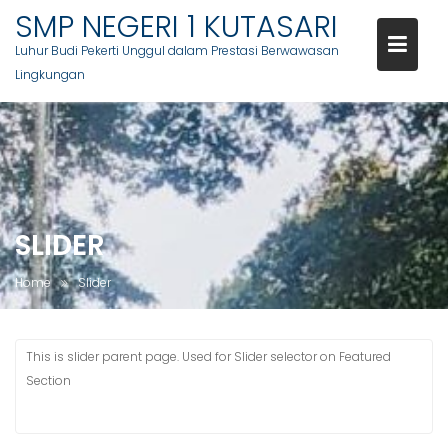
SMP NEGERI 1 KUTASARI
Luhur Budi Pekerti Unggul dalam Prestasi Berwawasan
Lingkungan
Skip
to
content
SLIDER
Home
Slider
This is slider parent page. Used for Slider selector on Featured
Section