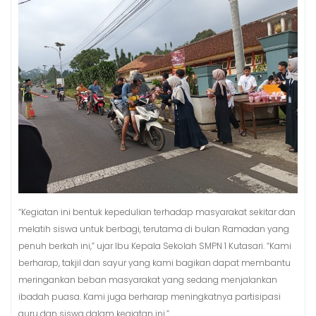
“Kegiatan ini bentuk kepedulian terhadap masyarakat sekitar dan
melatih siswa untuk berbagi, terutama di bulan Ramadan yang
penuh berkah ini,” ujar Ibu Kepala Sekolah SMPN 1 Kutasari. “Kami
berharap, takjil dan sayur yang kami bagikan dapat membantu
meringankan beban masyarakat yang sedang menjalankan
ibadah puasa. Kami juga berharap meningkatnya partisipasi
guru dan siswa dalam kegiatan ini.”