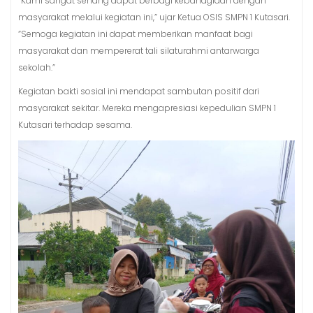
“Kami sangat senang dapat berbagi kebahagiaan dengan
masyarakat melalui kegiatan ini,” ujar Ketua OSIS SMPN 1 Kutasari.
“Semoga kegiatan ini dapat memberikan manfaat bagi
masyarakat dan mempererat tali silaturahmi antarwarga
sekolah.”
Kegiatan bakti sosial ini mendapat sambutan positif dari
masyarakat sekitar. Mereka mengapresiasi kepedulian SMPN 1
Kutasari terhadap sesama.