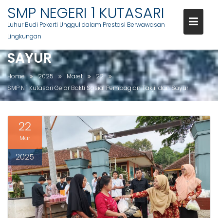
Skip
SMP NEGERI 1 KUTASARI
to
SMP N 1 KUTASARI GELAR BAKTI
Luhur Budi Pekerti Unggul dalam Prestasi Berwawasan
content
Lingkungan
SOSIAL PEMBAGIAN TAKJIL DA
SAYUR
Home
2025
Maret
22
SMP N 1 Kutasari Gelar Bakti Sosial Pembagian Takjil dan Sayur
22
Mar
2025