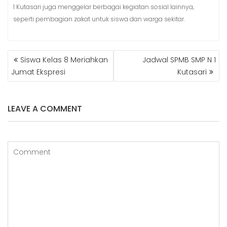
1 Kutasari juga menggelar berbagai kegiatan sosial lainnya,
seperti pembagian zakat untuk siswa dan warga sekitar.
NAVIGASI
Siswa Kelas 8 Meriahkan
Jadwal SPMB SMP N 1
POS
Jumat Ekspresi
Kutasari
LEAVE A COMMENT